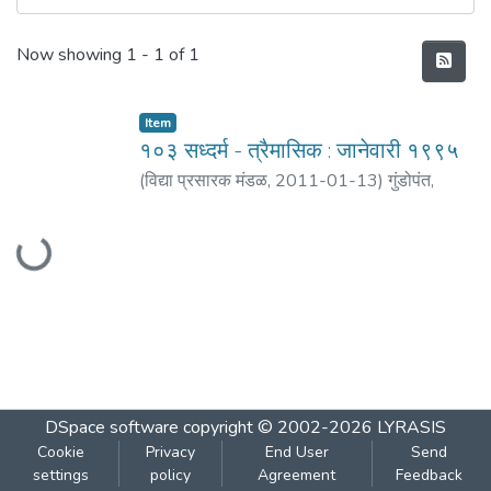
Recent Submissions
Now showing
1 - 1 of 1
Item
१०३ सध्दर्म - त्रैमासिक : जानेवारी १९९५
(
विद्या प्रसारक मंडळ
,
2011-01-13
)
गुंडोपंत,
Loading...
हरिभक्त
;
दामले, हरि जनार्दन
DSpace software
copyright © 2002-2026
LYRASIS
Cookie
Privacy
End User
Send
settings
policy
Agreement
Feedback