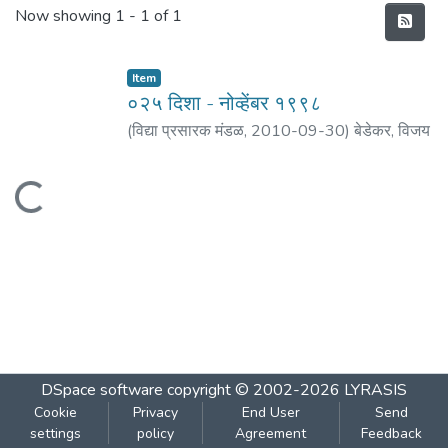
Recent Submissions
Now showing
1 - 1 of 1
Item
०२५ दिशा - नोव्हेंबर १९९८
(
विद्या प्रसारक मंडळ
,
2010-09-30
)
बेडेकर, विजय
वा.
;
पराडकर, मोरेश्वर दि.
;
कुलकर्णी, रघुनाथ पु.
;
कर्णिक,
प्रदीप
;
दे्साई, संजीव
;
तगारे, ग. वा.
;
खराडे, गणेश
;
पाठक,
Loading...
मोहन
DSpace software
copyright © 2002-2026
LYRASIS
Cookie
Privacy
End User
Send
settings
policy
Agreement
Feedback