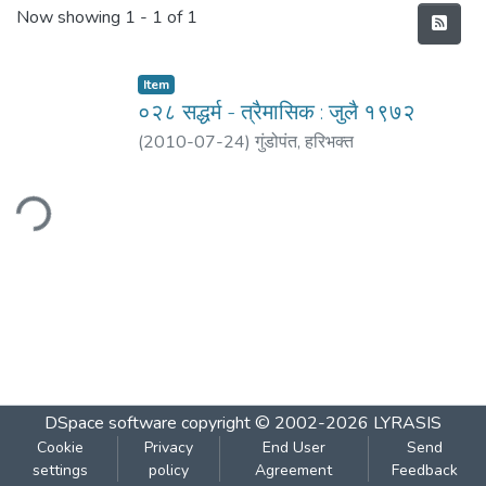
Recent Submissions
Now showing
1 - 1 of 1
Item
०२८ सद्धर्म - त्रैमासिक : जुलै १९७२
(
2010-07-24
)
गुंडोपंत, हरिभक्‍त
ding...
DSpace software
copyright © 2002-2026
LYRASIS
Cookie
Privacy
End User
Send
settings
policy
Agreement
Feedback