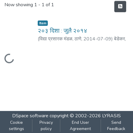
Recent Submissions
Now showing
1 - 1 of 1
Item
२०३ दिशा : जुलै २०१४
(
विद्या प्रसारक मंडळ, ठाणे
,
2014-07-09
)
बेडेकर,
विजय वा.
;
आगरकर, सुधाकर
;
ओक, अरविंद
;
साने,
यशवंत
;
गोळे, नरेंद्र
;
भिडे, आशा
;
मठ, शं. बा.
;
सुगवेकर,
Loading...
नचिकेत
;
कुलकर्णी, रेवती
DSpace software
copyright © 2002-2026
LYRASIS
Cookie
Privacy
End User
Send
settings
policy
Agreement
Feedback