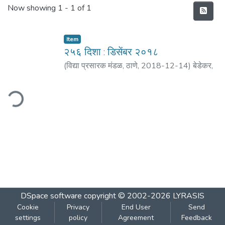
Recent Submissions
Now showing
1 - 1 of 1
Item
२५६ दिशा : डिसेंबर २०१८
(
विद्या प्रसारक मंडळ, ठाणे
,
2018-12-14
)
बेडेकर,
विजय वा.
;
शिंदे, सुभाष
;
गोळे, नरेंद्र
;
देशमुख, नरेंद्र
;
परब,
गौरी अंबाजी
;
टिळक, चंद्रशेखर
;
देवळाणकर, शैलेंद्र
;
ding...
धर्माधिकारी, प्रशांत
;
शिंगाडे, चंद्रकांत
DSpace software
copyright © 2002-2026
LYRASIS
Cookie
Privacy
End User
Send
settings
policy
Agreement
Feedback