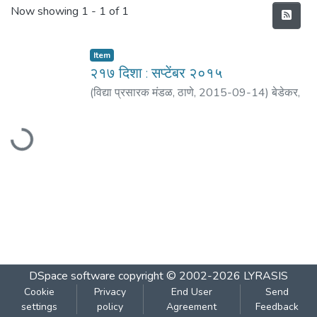
Recent Submissions
Now showing
1 - 1 of 1
Item
२१७ दिशा : सप्टेंबर २०१५
(
विद्या प्रसारक मंडळ, ठाणे
,
2015-09-14
)
बेडेकर,
विजय वा.
;
आगरकर, सुधाकर
;
बेडेकर, वा.ना.
;
ओक,
Loading...
अरविंद
;
गोळे, नरेंद्र
;
शिंदे, ज्योती, सीताराम
;
धर्माधिकारी,
प्रशांत
;
परांजपे, ह.श्री.
;
झीगार, बीसेन, सुकराम
;
ढेपे,
राजा
;
कुलकर्णी धर्माधिकारी, अपर्णा
DSpace software
copyright © 2002-2026
LYRASIS
Cookie
Privacy
End User
Send
settings
policy
Agreement
Feedback