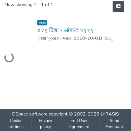
Recent Submissions
Now showing
1 - 1 of 1
Item
०२९ दिशा - ऑगस्ट १९९९
(
विद्या प्रसारक मंडळ
,
2010-10-01
)
टिल्लु,
Loading...
अचलकुमार
;
तिजारे, अरूणा
;
देशपांडे, प्रशांत
;
पेजावर,
माधुरी
;
मांजरेकर, रवींद्र
;
दांडेकर, मंजिरी
;
दोडे, अरविंद
;
इंगवले, गिताली
;
गुमास्ते, संजय
;
मुळ्ये, अशोक
;
पाठक,
मोहन
;
केळकर, प्रदीप
;
पाठक, मोहन
DSpace software
copyright © 2002-2026
LYRASIS
Cookie
Privacy
End User
Send
settings
policy
Agreement
Feedback