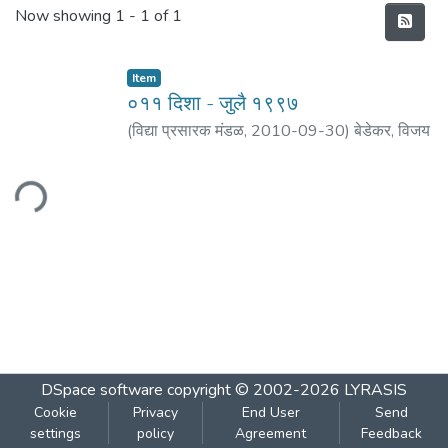
Recent Submissions
Now showing
1 - 1 of 1
Item
०११ दिशा - जुलै १९९७
(
विद्या प्रसारक मंडळ
,
2010-09-30
)
बेडेकर, विजय
वा.
;
पराडकर, मोरेश्वर दि.
;
वैद्य, प्रकाश ल.
;
मठ, शं. बा.
;
कुलकर्णी, रघुनाथ पु.
;
अकोलकर, वसंत वि.
;
बेडेकर, धुं.
ading...
ह.
DSpace software
copyright © 2002-2026
LYRASIS
Cookie
Privacy
End User
Send
settings
policy
Agreement
Feedback