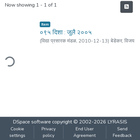
Recent Submissions
Now showing
1 - 1 of 1
Item
०९५ दिशा : जुलै २००५
(
विद्या प्रसारक मंडळ
,
2010-12-13
)
बेडेकर, विजय
वा.
;
मठ, शं. बा.
;
भिडे, आशा
;
कर्णिक, प्रदीप
;
साने,
यशवंत
;
राऊत, रमेश
ding...
DSpace software
copyright © 2002-2026
LYRASIS
Cookie
Privacy
End User
Send
settings
policy
Agreement
Feedback