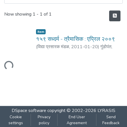
Recent Submissions
Now showing
1 - 1 of 1
Item
१५९ सध्दर्म - त्रैमासिक : एप्रिल २००९
(
विद्या प्रसारक मंडळ
,
2011-01-20
)
गुंडोपंत,
हरिभक्त
;
बेडेकर, विजय वा.
Loading...
DSpace software
copyright © 2002-2026
LYRASIS
Cookie
Privacy
End User
Send
settings
policy
Agreement
Feedback