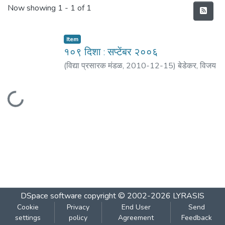
Recent Submissions
Now showing
1 - 1 of 1
Item
१०९ दिशा : सप्टेंबर २००६
(
विद्या प्रसारक मंडळ
,
2010-12-15
)
बेडेकर, विजय
वा.
;
पराडकर, मो. दि.
;
मठ, शं. बा.
;
आपटे, प्रभाकर
;
बेडेकर, सुमेधा
;
दांडेकर, मंजिरी
;
पाठक, मोहन
Loading...
DSpace software
copyright © 2002-2026
LYRASIS
Cookie
Privacy
End User
Send
settings
policy
Agreement
Feedback