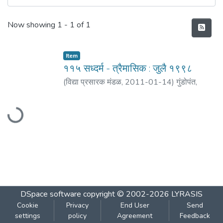
Recent Submissions
Now showing
1 - 1 of 1
Item
११५ सध्दर्म - त्रैमासिक : जुलै १९९८
(
विद्या प्रसारक मंडळ
,
2011-01-14
)
गुंडोपंत,
हरिभक्त
;
बेडेकर, विजय वा.
Loading...
DSpace software
copyright © 2002-2026
LYRASIS
Cookie
Privacy
End User
Send
settings
policy
Agreement
Feedback