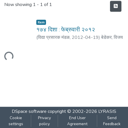
Recent Submissions
Now showing
1 - 1 of 1
Item
१७४ दिशा : फेब्रुवारी २०१२
(
विद्या प्रसारक मंडळ
,
2012-04-19
)
बेडेकर, विजय
वा.
;
आगरकर, सुधाकर
;
साने, यशवंत
;
पाटील, मा. ना .
;
मठ, शं. बा.
;
गराटे, सचिन
Loading...
DSpace software
copyright © 2002-2026
LYRASIS
Cookie
Privacy
End User
Send
settings
policy
Agreement
Feedback