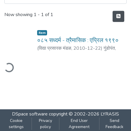
Recent Submissions
Now showing
1 - 1 of 1
Item
०८५ सध्दर्म - त्रैमासिक : एप्रिल १९९०
(
विद्या प्रसारक मंडळ
,
2010-12-22
)
गुंडोपंत,
हरिभक्त
ading...
DSpace software
copyright © 2002-2026
LYRASIS
Cookie
Privacy
End User
Send
settings
policy
Agreement
Feedback