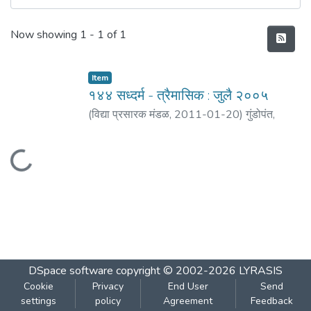
Recent Submissions
Now showing
1 - 1 of 1
Item
१४४ सध्दर्म - त्रैमासिक : जुलै २००५
(
विद्या प्रसारक मंडळ
,
2011-01-20
)
गुंडोपंत,
हरिभक्त
;
बेडेकर, विजय वा.
Loading...
DSpace software
copyright © 2002-2026
LYRASIS
Cookie
Privacy
End User
Send
settings
policy
Agreement
Feedback