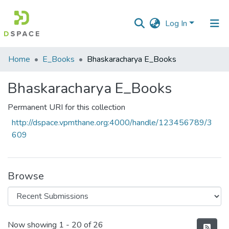
Log In
Communities
Home
E_Books
Bhaskaracharya E_Books
&
Collections
Bhaskaracharya E_Books
All of DSpace
Permanent URI for this collection
http://dspace.vpmthane.org:4000/handle/123456789/3
Statistics
609
Browse
Recent Submissions
Now showing
1 - 20 of 26