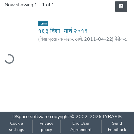
Recent Submissions
Now showing
1 - 1 of 1
Item
१६३ दिशा : मार्च २०११
(
विद्या प्रसारक मंडळ, ठाणे
,
2011-04-22
)
बेडेकर,
विजय वा.
;
वेडगा, नितिन
;
भिडे, आशा
;
मोरे, दामोदर
;
Loading...
पाटील, मा. ना.
;
मठ, शं. बा,
DSpace software
copyright © 2002-2026
LYRASIS
Cookie
Privacy
End User
Send
settings
policy
Agreement
Feedback