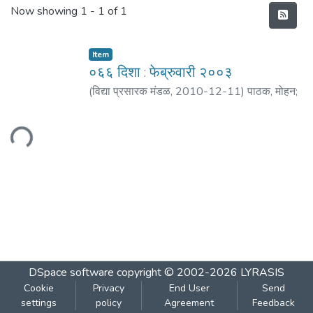
Recent Submissions
Now showing
1 - 1 of 1
Item
०६६ दिशा : फेब्रुवारी २००३
(
विद्या प्रसारक मंडळ
,
2010-12-11
)
पाठक, मोहन
;
मठ, शंकर बा.
;
अरदकर, प्र. द.
;
पाटील, प्रीती
;
नारखेडे,
प्राजक्‍ता
;
पाटील, पूजा
;
लावंडा, प्राजक्‍ता
;
भिडे, आशा
;
oading...
फाटक, वैशाली
;
वालावलकर, विद्याधर
;
प्रधान, वरद
;
रानडे, अमेय
DSpace software
copyright © 2002-2026
LYRASIS
Cookie
Privacy
End User
Send
settings
policy
Agreement
Feedback