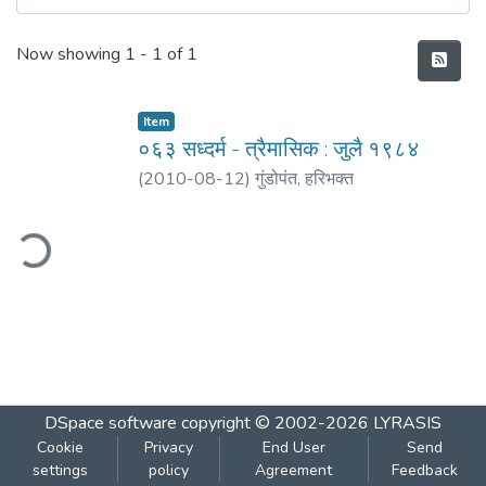
Recent Submissions
Now showing
1 - 1 of 1
Item
०६३ सध्दर्म - त्रैमासिक : जुलै १९८४
(
2010-08-12
)
गुंडोपंत, हरिभक्‍त
ding...
DSpace software
copyright © 2002-2026
LYRASIS
Cookie
Privacy
End User
Send
settings
policy
Agreement
Feedback