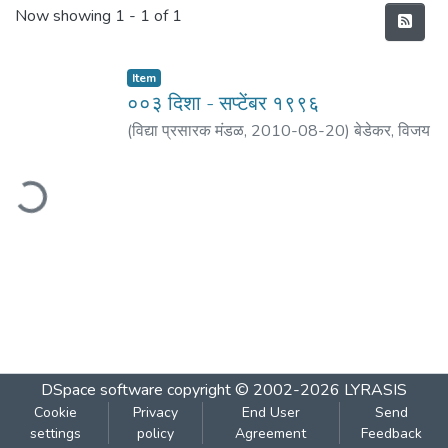
Recent Submissions
Now showing
1 - 1 of 1
Item
००३ दिशा - सप्टेंबर १९९६
(
विद्या प्रसारक मंडळ
,
2010-08-20
)
बेडेकर, विजय
वा.
;
पराडकर, मोरेश्वर दि.
;
वैद्य, प्रकाश ल.
;
कु्लकर्णी,
ading...
रघुनाथ पु.
;
साने, यशवंत
;
कुलकर्णी, माधवी
;
अकोलकर,
वसंत वि.
DSpace software
copyright © 2002-2026
LYRASIS
Cookie
Privacy
End User
Send
settings
policy
Agreement
Feedback