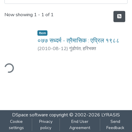
Recent Submissions
Now showing
1 - 1 of 1
Item
०७७ सध्दर्म - त्रैमासिक : एप्रिल १९८८
(
2010-08-12
)
गुंडोपंत, हरिभक्‍त
ding...
DSpace software
copyright © 2002-2026
LYRASIS
Cookie
Privacy
End User
Send
settings
policy
Agreement
Feedback