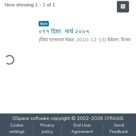
Recent Submissions
Now showing
1 - 1 of 1
Item
०९१ दिशा : मार्च २००५
(
विद्या प्रसारक मंडळ
,
2010-12-13
)
बेडेकर, विजय
वा.
;
नायक, दि.
;
भिडे, आशा
;
रानडे, अमये
;
बोरकर, मंगल
;
तोडकर, रविंद्र
;
लागू, सुरेंद्र
;
कुलकर्णी, प्रसन्न
ding...
DSpace software
copyright © 2002-2026
LYRASIS
Cookie
Privacy
End User
Send
settings
policy
Agreement
Feedback