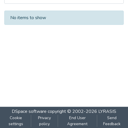
Recent Submissions
No items to show
DSpace software
copyright © 2002-2026
LYRASIS
Cookie
Privacy
End User
Send
settings
policy
Agreement
Feedback