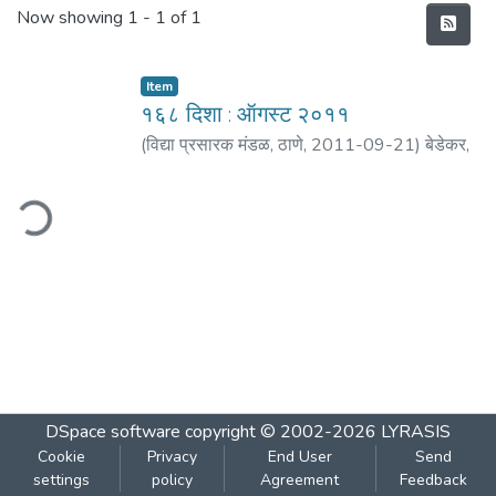
Recent Submissions
Now showing
1 - 1 of 1
Item
१६८ दिशा : ऑगस्ट २०११
(
विद्या प्रसारक मंडळ, ठाणे
,
2011-09-21
)
बेडेकर,
विजय वा.
;
आगरकर, सु्धाकर
;
आठल्ये, श्रीनिवास
;
माने,
यशवंत
;
पाठक, मोहन
;
मठ, शं. बा.
;
पाटील, मा. ना.
ding...
DSpace software
copyright © 2002-2026
LYRASIS
Cookie
Privacy
End User
Send
settings
policy
Agreement
Feedback