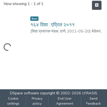
Recent Submissions
Now showing
1 - 1 of 1
Item
१६४ दिशा : एप्रिल २०११
(
विद्या प्रसारक मंडळ, ठाणे
,
2011-05-20
)
बेडेकर,
विजय वा.
;
कर्णिक, प्रदीप
;
मठ, शं. बा.
;
जोशी, तनुजा
;
साने, यशवंत
;
पाठक, मोहन
Loading...
DSpace software
copyright © 2002-2026
LYRASIS
Cookie
Privacy
End User
Send
settings
policy
Agreement
Feedback