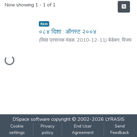
Recent Submissions
Now showing
1 - 1 of 1
Item
०८४ दिशा : ऑगस्ट २००४
(
विद्या प्रसारक मंडळ
,
2010-12-11
)
बेडेकर, विजय
वा.
;
बेडेकर, नरेंद्र
;
मठ, शं. बा.
;
पराडकर, मो. दि.
;
पाटील,
Loading...
माधुरी
;
शिंगोटे, क्रीती
;
जोशी, सुचेता
;
प्रधान, प्राची
;
वैशंपायन, स्वाती
;
दांडेकर, मंजिरी
;
शिंदे, गीतेश
;
कुलकर्णी,
प्रसन्न
;
जोशी, शरद
;
कुलकर्णी, मंजिरी
;
देवधर, मालती
DSpace software
copyright © 2002-2026
LYRASIS
Cookie
Privacy
End User
Send
settings
policy
Agreement
Feedback