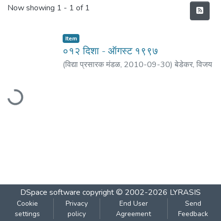
Recent Submissions
Now showing
1 - 1 of 1
Item
०१२ दिशा - ऑगस्ट १९९७
(
विद्या प्रसारक मंडळ
,
2010-09-30
)
बेडेकर, विजय
वा.
;
पराडकर, मोरेश्वर दि.
;
वैद्य, प्रकाश ल.
;
परांजपे,
Loading...
मीनल
;
कुलकर्णी, रघुनाथ पु.
;
अकोलकर, वसंत वि.
;
बेडेकर, धुं. ह.
;
प्रधान, निनाद
DSpace software
copyright © 2002-2026
LYRASIS
Cookie
Privacy
End User
Send
settings
policy
Agreement
Feedback