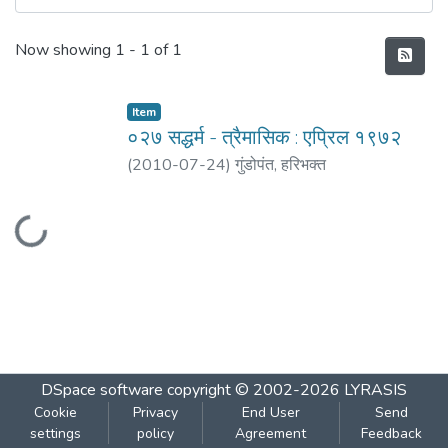
Recent Submissions
Now showing
1 - 1 of 1
Item
०२७ सद्धर्म - त्रैमासिक : एप्रिल १९७२
(
2010-07-24
)
गुंडोपंत, हरिभक्‍त
Loading...
DSpace software
copyright © 2002-2026
LYRASIS
Cookie
Privacy
End User
Send
settings
policy
Agreement
Feedback