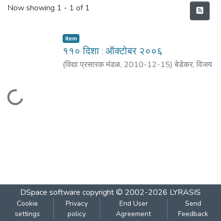
Recent Submissions
Now showing
1 - 1 of 1
Item
११० दिशा : ऑक्टोबर २००६
(
विद्या प्रसारक मंडळ
,
2010-12-15
)
बेडेकर, विजय
वा.
;
काकोडकर, अनिल
;
पराडकर, मो. दि.
;
मठ, शं. बा.
;
साने, यशवंत
;
पाठक, मोहन
Loading...
DSpace software
copyright © 2002-2026
LYRASIS
Cookie
Privacy
End User
Send
settings
policy
Agreement
Feedback