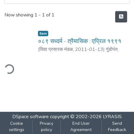
Recent Submissions
Now showing
1 - 1 of 1
Item
०८९ सध्दर्म - त्रैमासिक : एप्रिल १९९१
(
विद्या प्रसारक मंडळ
,
2011-01-13
)
गुंडोपंत,
हरिभक्त
;
दामले, हरि जनार्दन
ding...
DSpace software
copyright © 2002-2026
LYRASIS
Cookie
Privacy
End User
Send
settings
policy
Agreement
Feedback