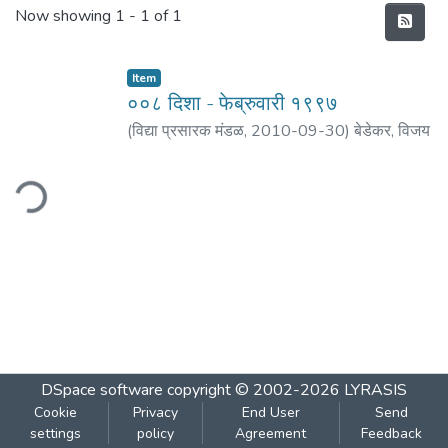
Recent Submissions
Now showing
1 - 1 of 1
Item
००८ दिशा - फेब्रुवारी १९९७
(
विद्या प्रसारक मंडळ
,
2010-09-30
)
बेडेकर, विजय
वा.
;
पराडकर, मोरेश्वर दि.
;
वैद्य, प्रकाश ल.
;
कु्लकर्णी,
रघुनाथ पु.
;
अकोलकर, वसंत वि.
;
मठ, शं. बा.
ding...
DSpace software
copyright © 2002-2026
LYRASIS
Cookie
Privacy
End User
Send
settings
policy
Agreement
Feedback