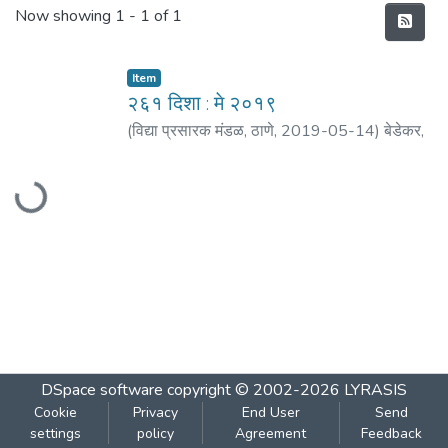
Recent Submissions
Now showing
1 - 1 of 1
Item
२६१ दिशा : मे २०१९
(
विद्या प्रसारक मंडळ, ठाणे
,
2019-05-14
)
बेडेकर,
विजय वा.
;
गोळे, नरेंद्र
;
धर्माधिकारी, प्रशांत
;
दुधाळकर,
Loading...
प्रकाश
;
शिंदे, सुभाष
;
टिळक, चंद्रशेखर
;
धर्माधिकारी,
शैलेजा व्यंकट
;
वर्तक, अनिल
DSpace software
copyright © 2002-2026
LYRASIS
Cookie
Privacy
End User
Send
settings
policy
Agreement
Feedback