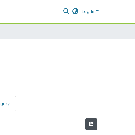
Log In
egory