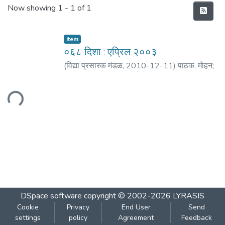
Recent Submissions
Now showing
1 - 1 of 1
Item
०६८ दिशा : एप्रिल २००३
(
विद्या प्रसारक मंडळ
,
2010-12-11
)
पाठक, मोहन
;
सिंघवी, पूनम
;
शिंदे, गीतेश
;
मठ, शं. बा.
;
देशपांडे, वसंत
;
जोशी, शरद
;
कुलकर्णी, अनंत
;
भिडे, आशा
;
मोहिते, छाया
;
Loading...
तोडस, पल्लवी
DSpace software
copyright © 2002-2026
LYRASIS
Cookie
Privacy
End User
Send
settings
policy
Agreement
Feedback