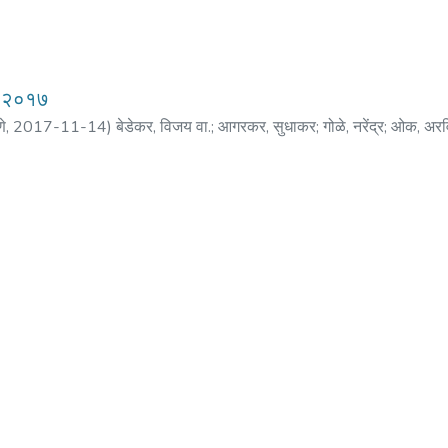
बर २०१७
णे
,
2017-11-14
)
बेडेकर, विजय वा.
;
आगरकर, सुधाकर
;
गोळे, नरेंद्र
;
ओक, अरवि