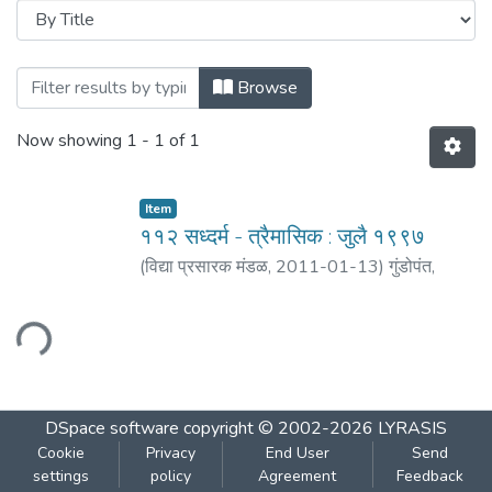
Browsing ११२ वर्ष बत्तीसावे - अंक : जुलै : एप्रिल
Browse
Now showing
1 - 1 of 1
Item
११२ सध्दर्म - त्रैमासिक : जुलै १९९७
(
विद्या प्रसारक मंडळ
,
2011-01-13
)
गुंडोपंत,
हरिभक्त
;
बेडेकर, विजय वा.
ading...
DSpace software
copyright © 2002-2026
LYRASIS
Cookie
Privacy
End User
Send
settings
policy
Agreement
Feedback