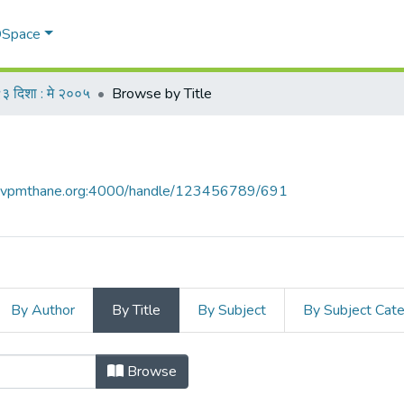
 DSpace
३ दिशा : मे २००५
Browse by Title
ce.vpmthane.org:4000/handle/123456789/691
By Author
By Title
By Subject
By Subject Cat
 by Title
Browse