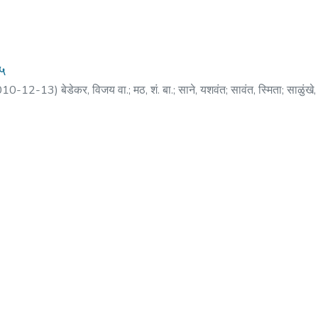
०५
010-12-13
)
बेडेकर, विजय वा.
;
मठ, शं. बा.
;
साने, यशवंत
;
सावंत, स्मिता
;
साळुंखे
ती
;
बापट, सुरेंद्र