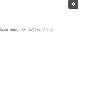
, विजय
;
सामंत, अरूणा
;
अहि्रराव, योगानंद
;