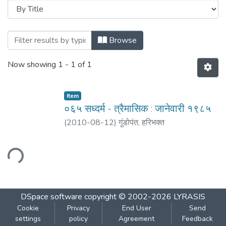
Browsing ६५ वर्ष एकोणिसावें - अंक : चौथा : जानेव
Browse
Now showing
1 - 1 of 1
Item
०६५ सध्दर्म - त्रैमासिक : जानेवारी १९८५
(
2010-08-12
)
गुंडोपंत, हरिभक्‍त
ading...
DSpace software
copyright © 2002-2026
LYRASIS
Cookie
Privacy
End User
Send
settings
policy
Agreement
Feedback