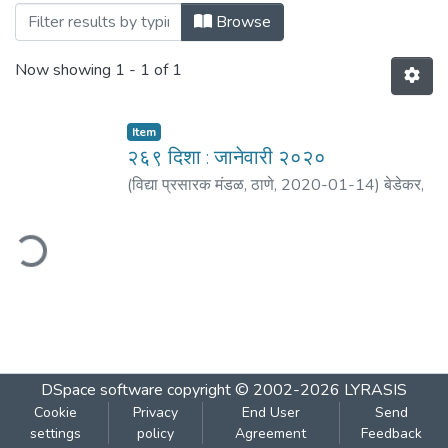
Browsing २६९ दिशा : जानेवारी २०२० by Title
Browse
Now showing
1 - 1 of 1
Item
२६९ दिशा : जानेवारी २०२०
(
विद्या प्रसारक मंडळ, ठाणे
,
2020-01-14
)
बेडेकर,
विजय वा.
;
आगरकर, सुधाकर
;
शिंदे, सुभाष
;
कवठेकर,
राजेंद्र
;
कुलकर्णी, निरंजन
;
कुलकर्णी, संकेत
;
खरे,
ding...
विजया
;
आपटे, प्रभाकर
DSpace software
copyright © 2002-2026
LYRASIS
Cookie
Privacy
End User
Send
settings
policy
Agreement
Feedback