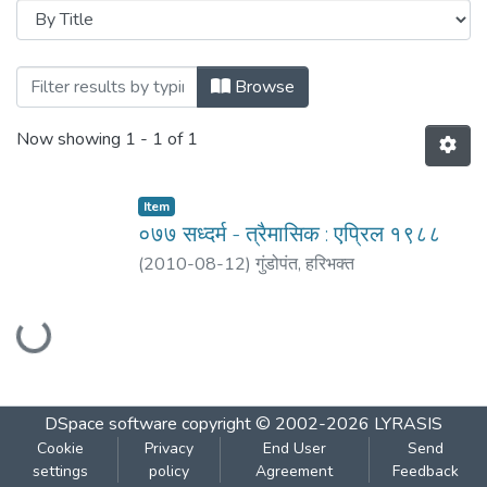
Browsing ७७ वर्ष बाविसावें - अंक : पहिला : एप्रि
Browse
Now showing
1 - 1 of 1
Item
०७७ सध्दर्म - त्रैमासिक : एप्रिल १९८८
(
2010-08-12
)
गुंडोपंत, हरिभक्‍त
Loading...
DSpace software
copyright © 2002-2026
LYRASIS
Cookie
Privacy
End User
Send
settings
policy
Agreement
Feedback