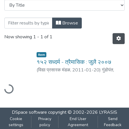
Browsing १५२ वर्ष बेचाळिसावे - अंक : दुसरा : जुल
Browse
Now showing
1 - 1 of 1
Item
१५२ सध्दर्म - त्रैमासिक : जुलै २००७
(
विद्या प्रसारक मंडळ
,
2011-01-20
)
गुंडोपंत,
हरिभक्त
;
बेडेकर, विजय वा.
Loading...
DSpace software
copyright © 2002-2026
LYRASIS
Cookie
Privacy
End User
Send
settings
policy
Agreement
Feedback