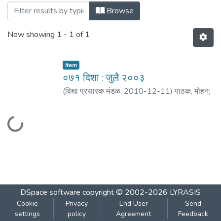
Browsing ०७१ दिशा : जुलै २००३ by Title
Browse
Now showing
1 - 1 of 1
Item
०७१ दिशा : जुलै २००३
(
विद्या प्रसारक मंडळ
,
2010-12-11
)
पाठक, मोहन
;
मठ, शं. बा.
;
प्रसादे, वंदना
;
भिडे, आशा
;
जोशी, शरद
;
Loading...
वालावलकर, विद्याधर
;
शिंदे, गीतेश
;
कर्वे, प्रभा
;
बुरूकुले,
विनायक
DSpace software
copyright © 2002-2026
LYRASIS
Cookie
Privacy
End User
Send
settings
policy
Agreement
Feedback