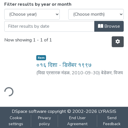
Browsing ०१६ दिशा : डिसेंबर १९९७ by Issue 
Filter results by year or month
Browse
Now showing
1 - 1 of 1
Item
०१६ दिशा - डिसेंबर १९९७
(
विद्या प्रसारक मंडळ
,
2010-09-30
)
बेडेकर, विजय
वा.
;
पराडकर, मोरेश्वर दि.
;
वैद्य, प्रकाश ल.
;
कु्लकर्णी,
रघुनाथ पु.
;
अकोलकर, वसंत वि.
;
वेलणकर, श्रीराम
;
ding...
कर्णिक, प्रदीप
DSpace software
copyright © 2002-2026
LYRASIS
Cookie
Privacy
End User
Send
settings
policy
Agreement
Feedback