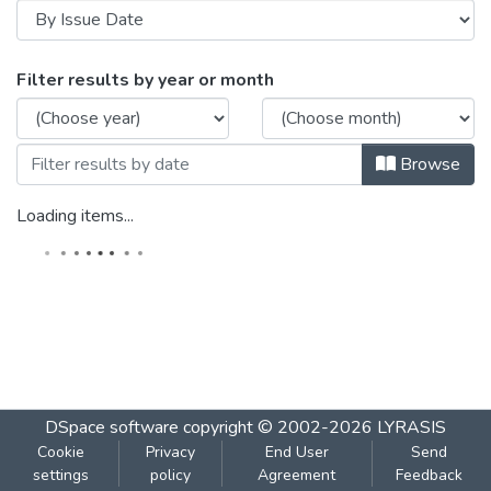
Browsing ६२ वर्ष एकोणिसवें - अंक : पहिला : एप्
Filter results by year or month
Browse
Loading items...
DSpace software
copyright © 2002-2026
LYRASIS
Cookie
Privacy
End User
Send
settings
policy
Agreement
Feedback