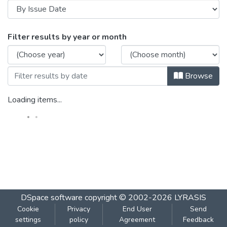
Browsing १९१ वर्ष बावन्नावे - अंक : पहिला : एप
Filter results by year or month
Browse
Loading items...
DSpace software
copyright © 2002-2026
LYRASIS
Cookie
Privacy
End User
Send
settings
policy
Agreement
Feedback