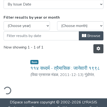
Browsing ११४ वर्ष बत्तिसावे - अंक : चौथा : जाने
Filter results by year or month
Browse
Now showing
1 - 1 of 1
Item
११४ सध्दर्म - त्रैमासिक : जानेवारी १९९८
(
विद्या प्रसारक मंडळ
,
2011-12-13
)
गुंडोपंत,
हरिभक्त
;
बेडेकर, विजय वा.
ding...
DSpace software
copyright © 2002-2026
LYRASIS