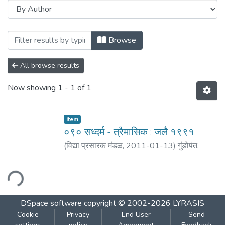
Browsing ०९० वर्ष सव्विसावे - अंक : दुसरा : जुलै
Browse
All browse results
Now showing
1 - 1 of 1
Item
०९० सध्दर्म - त्रैमासिक : जलै १९९१
(
विद्या प्रसारक मंडळ
,
2011-01-13
)
गुंडोपंत,
हरिभक्त
;
दामले, हरि जनार्दन
ading...
DSpace software
copyright © 2002-2026
LYRASIS
Cookie
Privacy
End User
Send