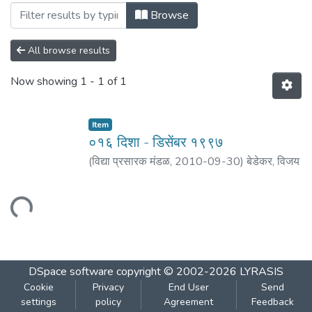
Browsing ०१६ दिशा : डिसेंबर १९९७ by Author "प
Browse
All browse results
Now showing
1 - 1 of 1
Item
०१६ दिशा - डिसेंबर १९९७
(
विद्या प्रसारक मंडळ
,
2010-09-30
)
बेडेकर, विजय
वा.
;
पराडकर, मोरेश्वर दि.
;
वैद्य, प्रकाश ल.
;
कु्लकर्णी,
रघुनाथ पु.
;
अकोलकर, वसंत वि.
;
वेलणकर, श्रीराम
;
Loading...
कर्णिक, प्रदीप
DSpace software
copyright © 2002-2026
LYRASIS
Cookie
Privacy
End User
Send
settings
policy
Agreement
Feedback