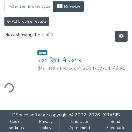
Browsing २०१ दिशा : मे २०१४ by Author "साने
Browse
All browse results
Now showing
1 - 1 of 1
Item
२०१ दिशा : मे २०१४
(
विद्या प्रसारक मंडळ, ठाणे
,
2014-07-04
)
बेडेकर,
विजय वा.
;
पाठक, मोहन
;
आगरकर, सुधाकर
;
मंडलिक,
राजेश
;
भिडे, आशा
;
मठ, शं. बा.
;
ओक, अरविंद
;
साने,
ding...
यशवंत
DSpace software
copyright © 2002-2026
LYRASIS
Cookie
Privacy
End User
Send
settings
policy
Agreement
Feedback