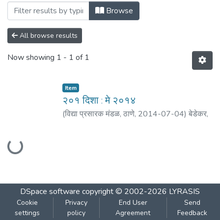
Browsing २०१ दिशा : मे २०१४ by Author "आग
Browse
All browse results
Now showing
1 - 1 of 1
Item
२०१ दिशा : मे २०१४
(
विद्या प्रसारक मंडळ, ठाणे
,
2014-07-04
)
बेडेकर,
विजय वा.
;
पाठक, मोहन
;
आगरकर, सुधाकर
;
मंडलिक,
Loading...
राजेश
;
भिडे, आशा
;
मठ, शं. बा.
;
ओक, अरविंद
;
साने,
यशवंत
DSpace software
copyright © 2002-2026
LYRASIS
Cookie
Privacy
End User
Send
settings
policy
Agreement
Feedback